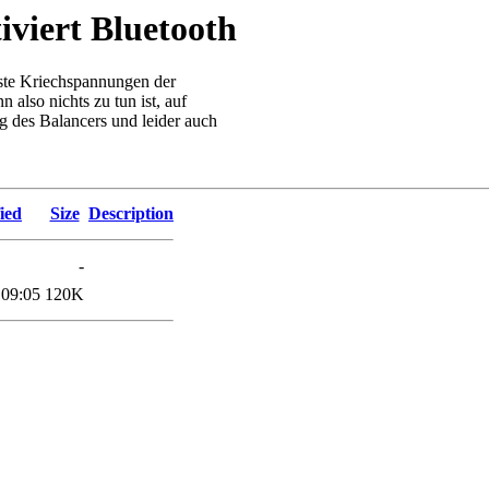
viert Bluetooth
ste Kriechspannungen der
also nichts zu tun ist, auf
g des Balancers und leider auch
ied
Size
Description
-
09:05
120K